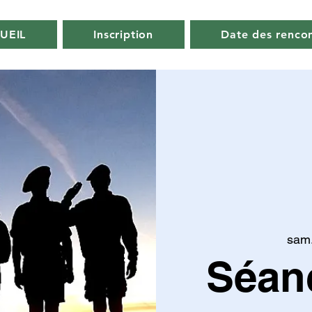
UEIL
Inscription
Date des renco
sam.
Séan