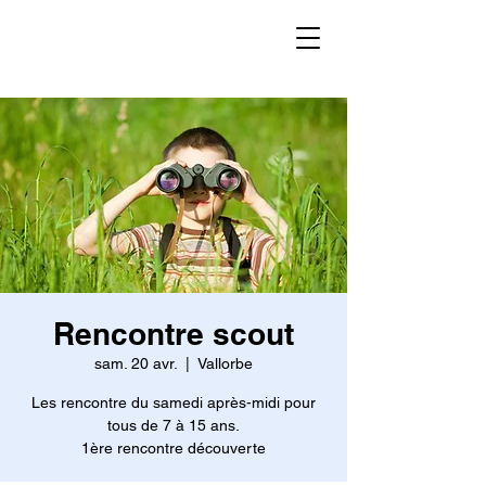
Rencontre scout
sam. 20 avr.
  |  
Vallorbe
Les rencontre du samedi après-midi pour
tous de 7 à 15 ans.
1ère rencontre découverte